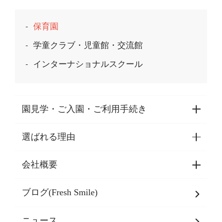
保育園
学童クラブ・児童館・交流館
インターナショナルスクール
園見学・ご入園・ご利用手続き
選ばれる理由
園見学・ご入園・ご利用手続き
東京都認証保育所空き状況
会社概要
選ばれる理由一覧
乳児期・幼児期・
学童期をサポート
ブログ(Fresh Smile)
会社概要
発達支援
JPホールディングスグループ
について・
ニュース