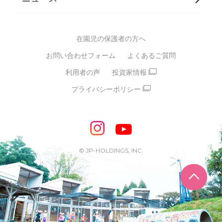
グループ方針
多彩な学習プログラム
グループ経営理念・クレド
バイリンガル保育園
在園児の保護者の方へ
SDGsについて
スポーツ保育園
お問い合わせフォーム
よくあるご質問
モンテッソーリ式保育園
利用者の声
投資家情報
STEAMS保育・学童
えいご
プライバシーポリシー
たいそう
おんがく
ダンス
もじ・かず
ベビーアスク
めざせ！バイリンガル！
めざせ！アスリート教室
© JP-HOLDINGS, INC.
ピアノ教室♪ ドレミっこ
ページ
めざせ!HIPHOPダンサー!
輝け！チアリーダー
学童期向けプログラム