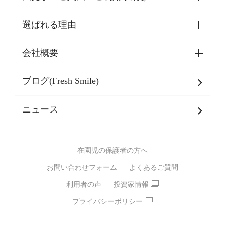
選ばれる理由
園見学・ご入園・ご利用手続き
東京都認証保育所空き状況
会社概要
選ばれる理由一覧
乳児期・幼児期・
学童期をサポート
ブログ(Fresh Smile)
会社概要
発達支援
JPホールディングスグループ
について・
ニュース
グループ方針
多彩な学習プログラム
グループ経営理念・クレド
バイリンガル保育園
在園児の保護者の方へ
SDGsについて
スポーツ保育園
お問い合わせフォーム
よくあるご質問
モンテッソーリ式保育園
利用者の声
投資家情報
STEAMS保育・学童
えいご
プライバシーポリシー
たいそう
おんがく
ダンス