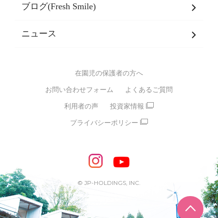
乳児期・幼児期・
学童期をサポート
ブログ(Fresh Smile)
会社概要
発達支援
JPホールディングスグループ
について・
ニュース
グループ方針
多彩な学習プログラム
グループ経営理念・クレド
バイリンガル保育園
在園児の保護者の方へ
SDGsについて
スポーツ保育園
お問い合わせフォーム
よくあるご質問
モンテッソーリ式保育園
利用者の声
投資家情報
STEAMS保育・学童
えいご
プライバシーポリシー
たいそう
おんがく
ダンス
もじ・かず
ベビーアスク
めざせ！バイリンガル！
めざせ！アスリート教室
© JP-HOLDINGS, INC.
ピアノ教室♪ ドレミっこ
ページ
めざせ!HIPHOPダンサー!