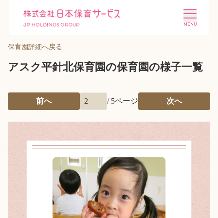
保育園詳細へ戻る
アスク平針北保育園の保育園の様子一覧
前へ
/
5
ページ
次へ
施設を探す
選ばれる理由
会社概要
ニュース
投資家情報
採用情報