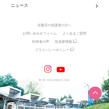
JPホールディングスグループ
について・
ニュース
グループ方針
多彩な学習プログラム
グループ経営理念・クレド
バイリンガル保育園
在園児の保護者の方へ
SDGsについて
スポーツ保育園
お問い合わせフォーム
よくあるご質問
モンテッソーリ式保育園
利用者の声
投資家情報
STEAMS保育・学童
えいご
プライバシーポリシー
たいそう
おんがく
ダンス
もじ・かず
ベビーアスク
めざせ！バイリンガル！
めざせ！アスリート教室
© JP-HOLDINGS, INC.
ピアノ教室♪ ドレミっこ
ページ
めざせ!HIPHOPダンサー!
輝け！チアリーダー