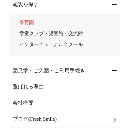
施設を探す
保育園
学童クラブ・児童館・交流館
インターナショナルスクール
園見学・ご入園・ご利用手続き
選ばれる理由
園見学・ご入園・ご利用手続き
東京都認証保育所空き状況
会社概要
選ばれる理由一覧
乳児期・幼児期・
学童期をサポート
ブログ(Fresh Smile)
会社概要
発達支援