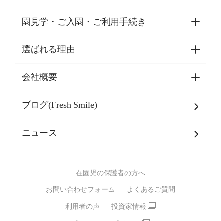
園見学・ご入園・ご利用手続き
選ばれる理由
園見学・ご入園・ご利用手続き
東京都認証保育所空き状況
会社概要
選ばれる理由一覧
乳児期・幼児期・
学童期をサポート
ブログ(Fresh Smile)
会社概要
発達支援
JPホールディングスグループ
について・
ニュース
グループ方針
多彩な学習プログラム
グループ経営理念・クレド
バイリンガル保育園
在園児の保護者の方へ
SDGsについて
スポーツ保育園
お問い合わせフォーム
よくあるご質問
モンテッソーリ式保育園
利用者の声
投資家情報
STEAMS保育・学童
えいご