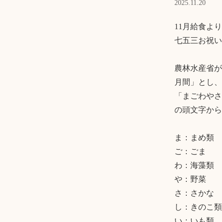
2025.11.20
11月給食より

七五三お祝い
農林水産省が
月間」とし、
「まごわやさ
の頭文字から
ま：まめ類

ご：ごま

わ：海藻類

や：野菜

さ：さかな

し：きのこ類

い：いも類
