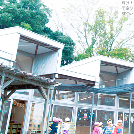
輝け！
学童期
SDG