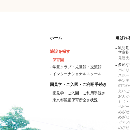
ホーム
選ばれ
乳児期
施設を探す
学童期
発達支
保育園
多彩な
学童クラブ・児童館・交流館
バイリ
インターナショナルスクール
スポー
モンテ
園見学・ご入園・ご利用手続き
STE
えいご
園見学・ご入園・ご利用手続き
おんが
東京都認証保育所空き状況
もじ・
ベビー
めざせ
めざせ
ピアノ
めざせ!