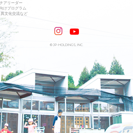
チアリーダー
向けプログラム
s・異文化交流など
© JP-HOLDINGS, INC.