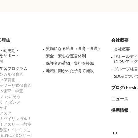
る理由
会社概要
笑顔になる給食（食育・食農）
会社概要
・幼児期・
をサポート
安全・安心な運営体制
JPホールデ
援
について・
グ
保護者の荷物・負担を軽減
学習プログラム
グループ経営
地域に開かれた子育て施設
ンガル保育園
SDGsについ
ツ保育園
ッソーリ式保育園
ブログ(Fresh S
AMS保育・学童
たいそう
ニュース
く
ダンス
かず
採用情報
アスク
！バイリンガル！
！アスリート教室
教室♪ ドレミっこ
HIPHOPダンサー!