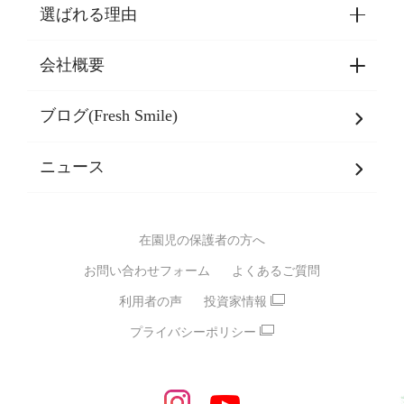
選ばれる理由
園見学・ご入園・ご利用手続き
東京都認証保育所空き状況
会社概要
選ばれる理由一覧
乳児期・幼児期・
学童期をサポート
ブログ(Fresh Smile)
会社概要
発達支援
JPホールディングスグループ
について・
ニュース
グループ方針
多彩な学習プログラム
グループ経営理念・クレド
バイリンガル保育園
在園児の保護者の方へ
SDGsについて
スポーツ保育園
お問い合わせフォーム
よくあるご質問
モンテッソーリ式保育園
利用者の声
投資家情報
STEAMS保育・学童
えいご
プライバシーポリシー
たいそう
おんがく
ダンス
もじ・かず
ベビーアスク