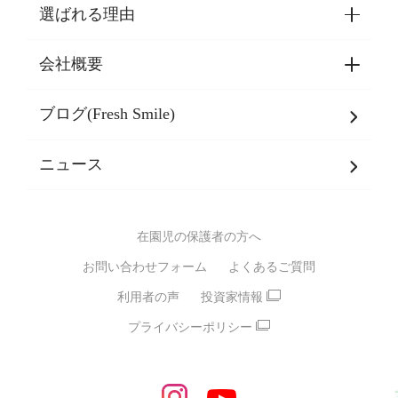
選ばれる理由
園見学・ご入園・ご利用手続き
東京都認証保育所空き状況
会社概要
選ばれる理由一覧
乳児期・幼児期・
学童期をサポート
ブログ(Fresh Smile)
会社概要
発達支援
JPホールディングスグループ
について・
ニュース
グループ方針
多彩な学習プログラム
グループ経営理念・クレド
バイリンガル保育園
在園児の保護者の方へ
SDGsについて
スポーツ保育園
お問い合わせフォーム
よくあるご質問
モンテッソーリ式保育園
利用者の声
投資家情報
STEAMS保育・学童
えいご
プライバシーポリシー
たいそう
おんがく
ダンス
もじ・かず
ベビーアスク