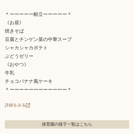
＊ーーーーー献立ーーーーー＊

《お昼》

焼きそば

豆腐とチンゲン菜の中華スープ

シャカシャカポテト

ぶどうゼリー

《おやつ》

牛乳

チョコバナナ風ケーキ

＊ーーーーーーーーーーーー＊
詳細をみる
保育園の様子
一覧はこちら