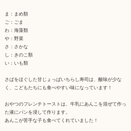
ま：まめ類

ご：ごま

わ：海藻類

や：野菜

さ：さかな

し：きのこ類

い：いも類

さばをほぐした甘じょっぱいちらし寿司は、酸味が少な
く、こどもたちにも食べやすい味になっています！

おやつのフレンチトーストは、牛乳にあんこを混ぜて作っ
た液にパンを浸して作ります。

あんこが苦手な子も食べてくれていました！
