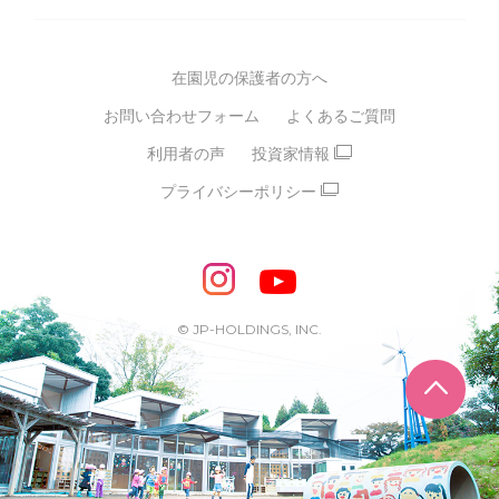
グループ方針
多彩な学習プログラム
グループ経営理念・クレド
バイリンガル保育園
在園児の保護者の方へ
SDGsについて
スポーツ保育園
お問い合わせフォーム
よくあるご質問
モンテッソーリ式保育園
利用者の声
投資家情報
STEAMS保育・学童
えいご
プライバシーポリシー
たいそう
おんがく
ダンス
もじ・かず
ベビーアスク
めざせ！バイリンガル！
めざせ！アスリート教室
© JP-HOLDINGS, INC.
ピアノ教室♪ ドレミっこ
ページ
めざせ!HIPHOPダンサー!
輝け！チアリーダー
学童期向けプログラム