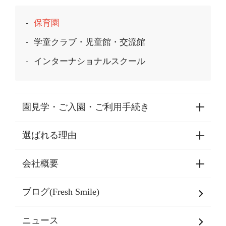
保育園
学童クラブ・児童館・交流館
インターナショナルスクール
園見学・ご入園・ご利用手続き
選ばれる理由
園見学・ご入園・ご利用手続き
東京都認証保育所空き状況
会社概要
選ばれる理由一覧
乳児期・幼児期・
学童期をサポート
ブログ(Fresh Smile)
会社概要
発達支援
JPホールディングスグループ
について・
ニュース