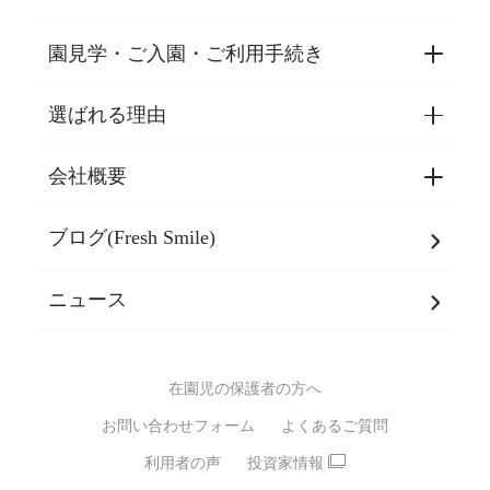
園見学・ご入園・ご利用手続き
選ばれる理由
園見学・ご入園・ご利用手続き
東京都認証保育所空き状況
会社概要
選ばれる理由一覧
乳児期・幼児期・
学童期をサポート
ブログ(Fresh Smile)
会社概要
発達支援
JPホールディングスグループ
について・
ニュース
グループ方針
多彩な学習プログラム
グループ経営理念・クレド
バイリンガル保育園
在園児の保護者の方へ
SDGsについて
スポーツ保育園
お問い合わせフォーム
よくあるご質問
モンテッソーリ式保育園
利用者の声
投資家情報
STEAMS保育・学童
えいご