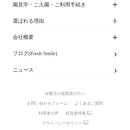
園見学・ご入園・ご利用手続き
選ばれる理由
園見学・ご入園・ご利用手続き
東京都認証保育所空き状況
会社概要
選ばれる理由一覧
乳児期・幼児期・
学童期をサポート
ブログ(Fresh Smile)
会社概要
発達支援
JPホールディングスグループ
について・
ニュース
グループ方針
多彩な学習プログラム
グループ経営理念・クレド
バイリンガル保育園
在園児の保護者の方へ
SDGsについて
スポーツ保育園
お問い合わせフォーム
よくあるご質問
モンテッソーリ式保育園
利用者の声
投資家情報
STEAMS保育・学童
えいご
プライバシーポリシー
たいそう
おんがく
ダンス