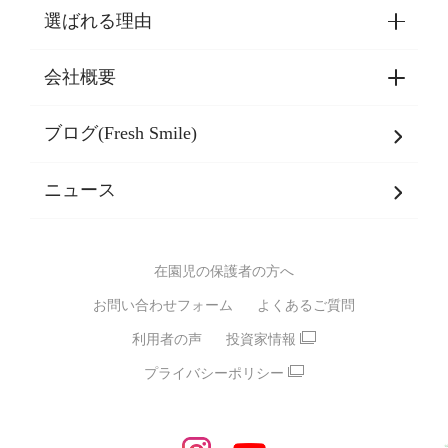
選ばれる理由
園見学・ご入園・ご利用手続き
東京都認証保育所空き状況
会社概要
選ばれる理由一覧
乳児期・幼児期・
学童期をサポート
ブログ(Fresh Smile)
会社概要
発達支援
JPホールディングスグループ
について・
ニュース
グループ方針
多彩な学習プログラム
グループ経営理念・クレド
バイリンガル保育園
在園児の保護者の方へ
SDGsについて
スポーツ保育園
お問い合わせフォーム
よくあるご質問
モンテッソーリ式保育園
利用者の声
投資家情報
STEAMS保育・学童
えいご
プライバシーポリシー
たいそう
おんがく
ダンス
もじ・かず
ベビーアスク