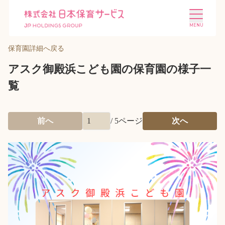
保育園詳細へ戻る
アスク御殿浜こども園の保育園の様子一
覧
施設を探す
選ばれる理由
前へ
/
5
ページ
次へ
会社概要
ニュース
投資家情報
採用情報