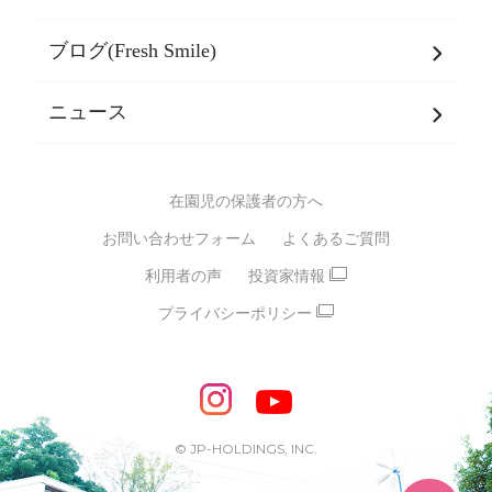
乳児期・幼児期・
学童期をサポート
ブログ(Fresh Smile)
会社概要
発達支援
JPホールディングスグループ
について・
ニュース
グループ方針
多彩な学習プログラム
グループ経営理念・クレド
バイリンガル保育園
在園児の保護者の方へ
SDGsについて
スポーツ保育園
お問い合わせフォーム
よくあるご質問
モンテッソーリ式保育園
利用者の声
投資家情報
STEAMS保育・学童
えいご
プライバシーポリシー
たいそう
おんがく
ダンス
もじ・かず
ベビーアスク
めざせ！バイリンガル！
めざせ！アスリート教室
© JP-HOLDINGS, INC.
ピアノ教室♪ ドレミっこ