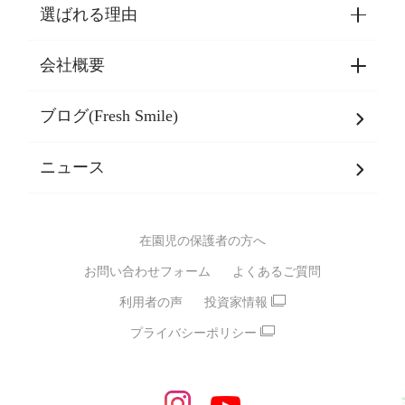
選ばれる理由
園見学・ご入園・ご利用手続き
東京都認証保育所空き状況
会社概要
選ばれる理由一覧
乳児期・幼児期・
学童期をサポート
ブログ(Fresh Smile)
会社概要
発達支援
JPホールディングスグループ
について・
ニュース
グループ方針
多彩な学習プログラム
グループ経営理念・クレド
バイリンガル保育園
在園児の保護者の方へ
SDGsについて
スポーツ保育園
お問い合わせフォーム
よくあるご質問
モンテッソーリ式保育園
利用者の声
投資家情報
STEAMS保育・学童
えいご
プライバシーポリシー
たいそう
おんがく
ダンス
もじ・かず
ベビーアスク