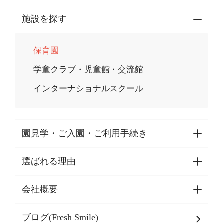
施設を探す
保育園
学童クラブ・児童館・交流館
インターナショナルスクール
園見学・ご入園・ご利用手続き
選ばれる理由
園見学・ご入園・ご利用手続き
東京都認証保育所空き状況
会社概要
選ばれる理由一覧
乳児期・幼児期・
学童期をサポート
ブログ(Fresh Smile)
会社概要