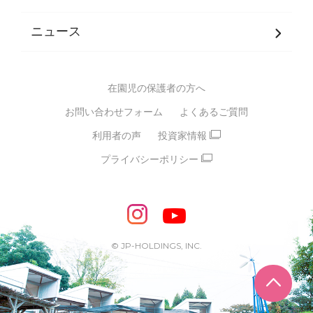
発達支援
JPホールディングスグループ
について・
ニュース
グループ方針
多彩な学習プログラム
グループ経営理念・クレド
バイリンガル保育園
在園児の保護者の方へ
SDGsについて
スポーツ保育園
お問い合わせフォーム
よくあるご質問
モンテッソーリ式保育園
利用者の声
投資家情報
STEAMS保育・学童
えいご
プライバシーポリシー
たいそう
おんがく
ダンス
もじ・かず
ベビーアスク
めざせ！バイリンガル！
めざせ！アスリート教室
© JP-HOLDINGS, INC.
ピアノ教室♪ ドレミっこ
ページ
めざせ!HIPHOPダンサー!
輝け！チアリーダー