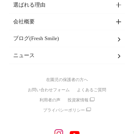
選ばれる理由
園見学・ご入園・ご利用手続き
東京都認証保育所空き状況
会社概要
選ばれる理由一覧
乳児期・幼児期・
学童期をサポート
ブログ(Fresh Smile)
会社概要
発達支援
JPホールディングスグループ
について・
ニュース
グループ方針
多彩な学習プログラム
グループ経営理念・クレド
バイリンガル保育園
在園児の保護者の方へ
SDGsについて
スポーツ保育園
お問い合わせフォーム
よくあるご質問
モンテッソーリ式保育園
利用者の声
投資家情報
STEAMS保育・学童
えいご
プライバシーポリシー
たいそう
おんがく
ダンス
もじ・かず
ベビーアスク