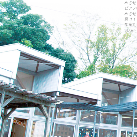
めざせ
ピアノ
めざせ!
輝け！
学童期
SDG