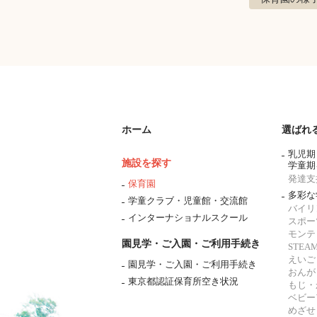
ホーム
選ばれ
乳児期
施設を探す
学童期
発達支
保育園
多彩な
学童クラブ・児童館・交流館
バイリ
インターナショナルスクール
スポー
モンテ
園見学・ご入園・ご利用手続き
STE
えいご
園見学・ご入園・ご利用手続き
おんが
東京都認証保育所空き状況
もじ・
ベビー
めざせ