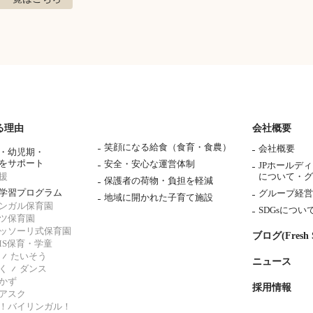
る理由
会社概要
笑顔になる給食（食育・食農）
会社概要
・幼児期・
をサポート
安全・安心な運営体制
JPホールデ
援
について・
グ
保護者の荷物・負担を軽減
学習プログラム
グループ経営
地域に開かれた子育て施設
ンガル保育園
SDGsについ
ツ保育園
ッソーリ式保育園
ブログ(Fresh S
AMS保育・学童
たいそう
ニュース
く
ダンス
かず
採用情報
アスク
！バイリンガル！