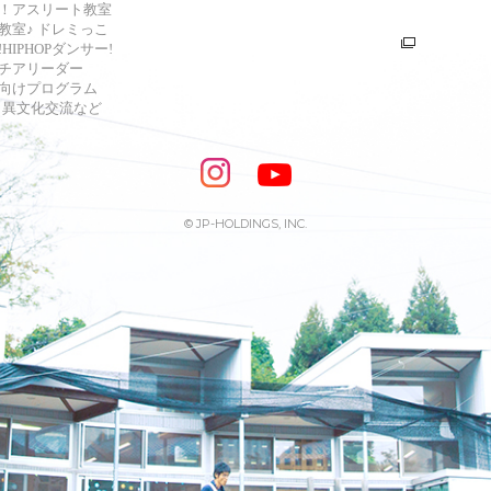
！アスリート教室
教室♪ ドレミっこ
HIPHOPダンサー!
チアリーダー
向けプログラム
s・異文化交流など
© JP-HOLDINGS, INC.