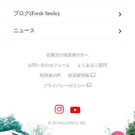
乳児期・幼児期・
学童期をサポート
ブログ(Fresh Smile)
会社概要
発達支援
JPホールディングスグループ
について・
ニュース
グループ方針
多彩な学習プログラム
グループ経営理念・クレド
バイリンガル保育園
在園児の保護者の方へ
SDGsについて
スポーツ保育園
お問い合わせフォーム
よくあるご質問
モンテッソーリ式保育園
利用者の声
投資家情報
STEAMS保育・学童
えいご
プライバシーポリシー
たいそう
おんがく
ダンス
もじ・かず
ベビーアスク
めざせ！バイリンガル！
めざせ！アスリート教室
© JP-HOLDINGS, INC.
ピアノ教室♪ ドレミっこ