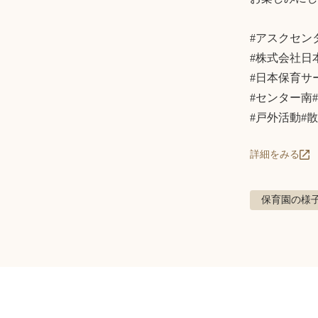
#アスクセン
#株式会社日
#日本保育サー
#センター南#
#戸外活動#
詳細をみる
保育園の様