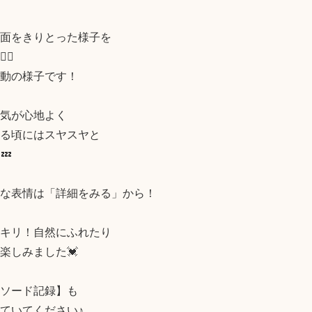
面をきりとった様子を

♀️

動の様子です！

気が心地よく

る頃にはスヤスヤと



な表情は「詳細をみる」から！

キリ！自然にふれたり

楽しみました💓

ソード記録】も

ていてください♪
