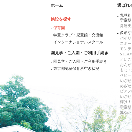
ホーム
選ばれ
乳児期
施設を探す
学童期
発達支
保育園
多彩な
学童クラブ・児童館・交流館
バイリ
インターナショナルスクール
スポー
モンテ
園見学・ご入園・ご利用手続き
STE
えいご
園見学・ご入園・ご利用手続き
おんが
東京都認証保育所空き状況
もじ・
ベビー
めざせ
めざせ
ピアノ
めざせ!
輝け！
学童期
SDG