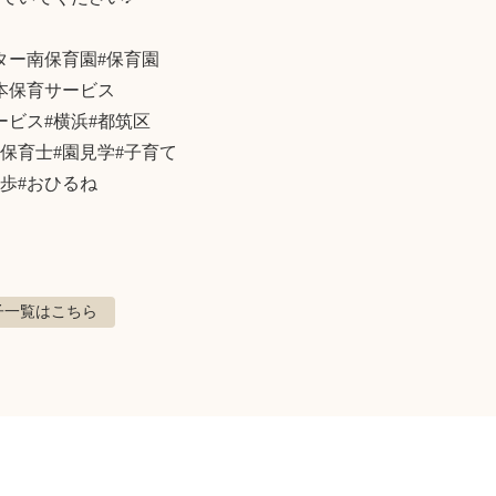
ター南保育園#保育園

本保育サービス

ビス#横浜#都筑区

保育士#園見学#子育て

散歩#おひるね
子
一覧はこちら