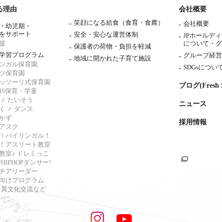
る理由
会社概要
笑顔になる給食（食育・食農）
会社概要
・幼児期・
をサポート
安全・安心な運営体制
JPホールデ
援
について・
グ
保護者の荷物・負担を軽減
学習プログラム
グループ経営
地域に開かれた子育て施設
ンガル保育園
SDGsについ
ツ保育園
ッソーリ式保育園
ブログ(Fresh S
AMS保育・学童
たいそう
ニュース
く
ダンス
かず
採用情報
アスク
！バイリンガル！
！アスリート教室
教室♪ ドレミっこ
HIPHOPダンサー!
チアリーダー
向けプログラム
s・異文化交流など