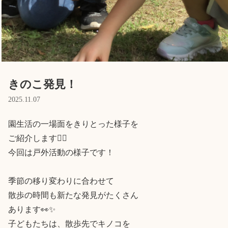
Language
ホーム
利用者の声
プライバシーポリシー
きのこ発見！
2025.11.07
園生活の一場面をきりとった様子を

ご紹介します💁‍♀️

今回は戸外活動の様子です！

季節の移り変わりに合わせて

散歩の時間も新たな発見がたくさん

あります👀✨

子どもたちは、散歩先でキノコを
