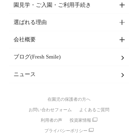
園見学・ご入園・ご利用手続き
選ばれる理由
園見学・ご入園・ご利用手続き
東京都認証保育所空き状況
会社概要
選ばれる理由一覧
乳児期・幼児期・
学童期をサポート
ブログ(Fresh Smile)
会社概要
発達支援
JPホールディングスグループ
について・
ニュース
グループ方針
多彩な学習プログラム
グループ経営理念・クレド
バイリンガル保育園
在園児の保護者の方へ
SDGsについて
スポーツ保育園
お問い合わせフォーム
よくあるご質問
モンテッソーリ式保育園
利用者の声
投資家情報
STEAMS保育・学童
えいご
プライバシーポリシー
たいそう
おんがく
ダンス