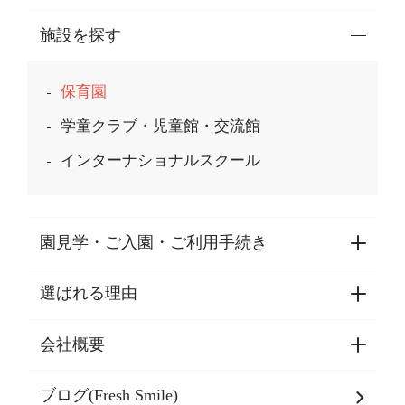
施設を探す
保育園
学童クラブ・児童館・交流館
インターナショナルスクール
園見学・ご入園・ご利用手続き
選ばれる理由
園見学・ご入園・ご利用手続き
東京都認証保育所空き状況
会社概要
選ばれる理由一覧
乳児期・幼児期・
学童期をサポート
ブログ(Fresh Smile)
会社概要