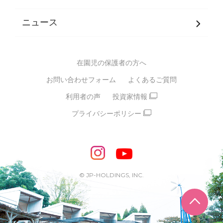
発達支援
JPホールディングスグループ
について・
ニュース
グループ方針
多彩な学習プログラム
グループ経営理念・クレド
バイリンガル保育園
在園児の保護者の方へ
SDGsについて
スポーツ保育園
お問い合わせフォーム
よくあるご質問
モンテッソーリ式保育園
利用者の声
投資家情報
STEAMS保育・学童
えいご
プライバシーポリシー
たいそう
おんがく
ダンス
もじ・かず
ベビーアスク
めざせ！バイリンガル！
めざせ！アスリート教室
© JP-HOLDINGS, INC.
ピアノ教室♪ ドレミっこ
ページ
めざせ!HIPHOPダンサー!
輝け！チアリーダー