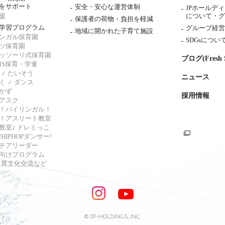
をサポート
安全・安心な運営体制
JPホールデ
援
について・
グ
保護者の荷物・負担を軽減
学習プログラム
グループ経営
地域に開かれた子育て施設
ンガル保育園
SDGsについ
ツ保育園
ッソーリ式保育園
ブログ(Fresh S
AMS保育・学童
たいそう
ニュース
く
ダンス
かず
採用情報
アスク
！バイリンガル！
！アスリート教室
教室♪ ドレミっこ
HIPHOPダンサー!
チアリーダー
向けプログラム
s・異文化交流など
© JP-HOLDINGS, INC.