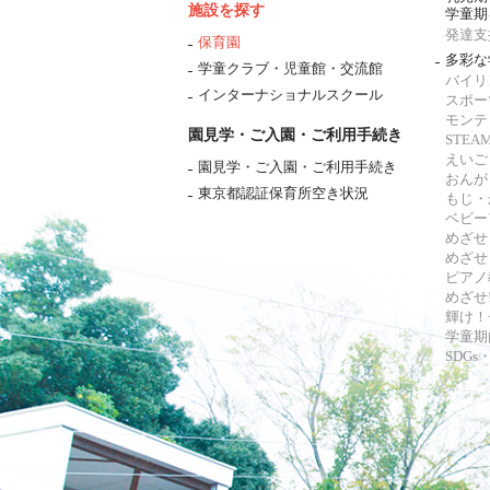
施設を探す
学童期
発達支
保育園
多彩な
学童クラブ・児童館・交流館
バイリ
インターナショナルスクール
スポー
モンテ
園見学・ご入園・ご利用手続き
STE
えいご
園見学・ご入園・ご利用手続き
おんが
東京都認証保育所空き状況
もじ・
ベビー
めざせ
めざせ
ピアノ
めざせ!
輝け！
学童期
SDG