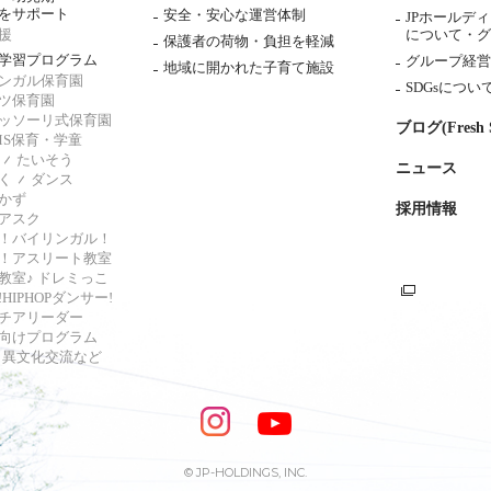
をサポート
安全・安心な運営体制
JPホールデ
援
について・
グ
保護者の荷物・負担を軽減
学習プログラム
グループ経営
地域に開かれた子育て施設
ンガル保育園
SDGsについ
ツ保育園
ッソーリ式保育園
ブログ(Fresh S
AMS保育・学童
たいそう
ニュース
く
ダンス
かず
採用情報
アスク
！バイリンガル！
！アスリート教室
教室♪ ドレミっこ
HIPHOPダンサー!
チアリーダー
向けプログラム
s・異文化交流など
© JP-HOLDINGS, INC.