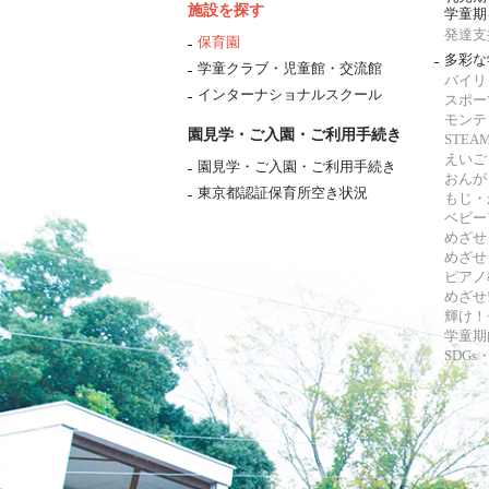
施設を探す
学童期
発達支
保育園
多彩な
学童クラブ・児童館・交流館
バイリ
インターナショナルスクール
スポー
モンテ
園見学・ご入園・ご利用手続き
STE
えいご
園見学・ご入園・ご利用手続き
おんが
東京都認証保育所空き状況
もじ・
ベビー
めざせ
めざせ
ピアノ
めざせ!
輝け！
学童期
SDG