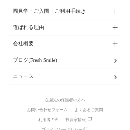
園見学・ご入園・ご利用手続き
保育園
学童クラブ・児童館・交流館
選ばれる理由
園見学・ご入園・ご利用手続き
インターナショナルスクール
東京都認証保育所空き状況
会社概要
選ばれる理由一覧
乳児期・幼児期・
学童期をサポート
ブログ(Fresh Smile)
会社概要
発達支援
JPホールディングスグループ
について・
ニュース
グループ方針
多彩な学習プログラム
グループ経営理念・クレド
バイリンガル保育園
在園児の保護者の方へ
SDGsについて
スポーツ保育園
お問い合わせフォーム
よくあるご質問
モンテッソーリ式保育園
利用者の声
投資家情報
STEAMS保育・学童
えいご
プライバシーポリシー