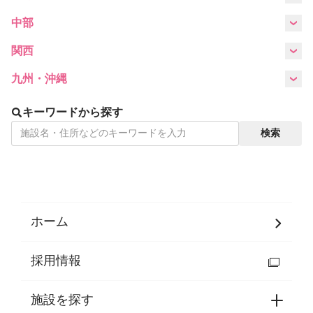
Language
北海道
宮城県
山形県
福島県
中部
愛知県
関西
ホーム
利用者の声
滋賀県
大阪府
九州・沖縄
プライバシーポリシー
福岡県
沖縄県
キーワードから探す
検索
ホーム
採用情報
施設を探す